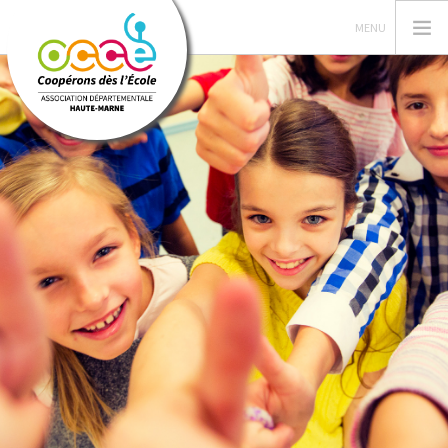
L'OCCE, ...... OUI MAIS ?
VOTRE AD 52
GERER SA COOPERATIVE
NOS FORMATIONS
A VOTRE SERVICE !
NOS PROJETS "52"
PEDAGOGIE COOPERATIVE
RECHERCHER