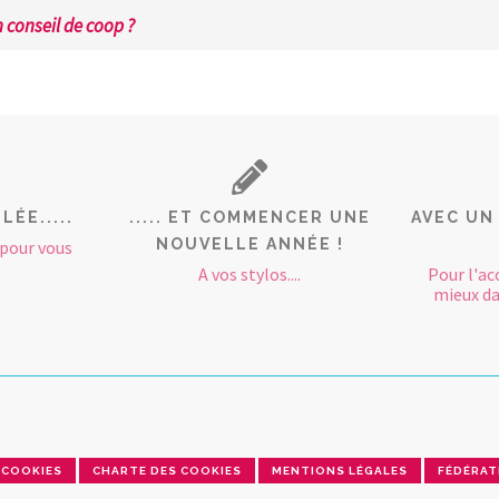
 conseil de coop ?
ÉE.....
..... ET COMMENCER UNE
AVEC UN
NOUVELLE ANNÉE !
 pour vous
A vos stylos....
Pour l'ac
mieux da
COOKIES
CHARTE DES COOKIES
MENTIONS LÉGALES
FÉDÉRAT