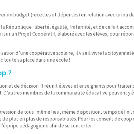
rer un budget (recettes et dépenses) en relation avec un ou de
la République : liberté, égalité, fraternité, et de ce fait acco
 sur un Projet Coopératif, élaboré avec les élèves, pour répon
sation d’une coopérative scolaire, il vise à vivre la citoyenneté
nc toute sa place dans une école !
op ?
ion et de décision. Il réunit élèves et enseignants pour traite
ment. D’autres membres de la communauté éducative peuvent y êt
xpression de tous : même lieu, même disposition, temps défini,
e de plus en plus de responsabilités. Pour les conseils de coop 
l’équipe pédagogique afin de se concerter.